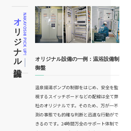
オ
ジ
ナ
ル
設
NAKAYOSHI PICK UP!
リ
備
オリジナル設備の一例：温浴設備制
御盤
温泉揚湯ポンプの制御をはじめ、安全を監
視するスイッチボードなどの配線は全て弊
社のオリジナルです。そのため、万が一不
測の事態でも的確な判断と迅速な行動がで
きるのです。24時間万全のサポート体制で